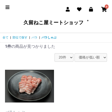
0
久留ねこ屋ミートショッフ゜
全て
|
部位で探す
|
バラ
|
バラしゃぶ
1件
の商品が見つかりました