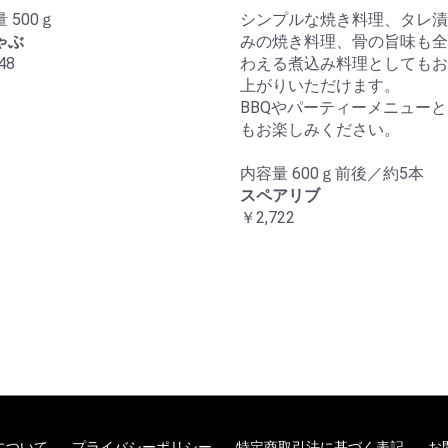
 500ｇ
シンプルな焼き料理、タレ漬
ゃぶ
みの焼き料理、骨の旨味も全
48
わえる煮込み料理としてもお
上がりいただけます。
BBQやパーティーメニュー
もお楽しみください。
内容量 600ｇ前後／約5本
スペアリブ
￥2,722
について
プライバシーポリシー
特定商取引法に基づく表記
お