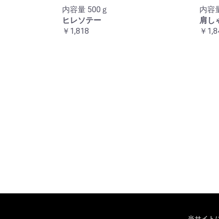
内容量 500ｇ
内容量
ヒレソテー
肩し
￥1,818
￥1,8
当サイト