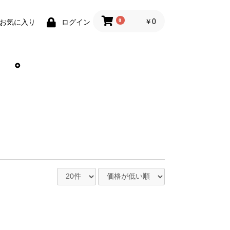
0
￥0
お気に入り
ログイン
゜
ス
テー
ー
イス
ぶ
テー
ゃぶ
ライス
ス
ー
イス
ぶ
イス
ぶ
イス
ゃぶ