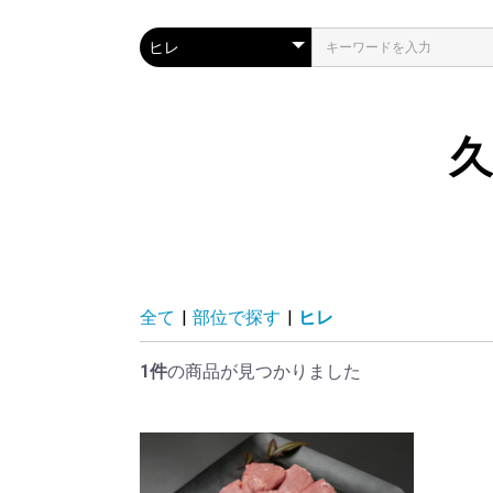
全て
|
部位で探す
|
ヒレ
1件
の商品が見つかりました