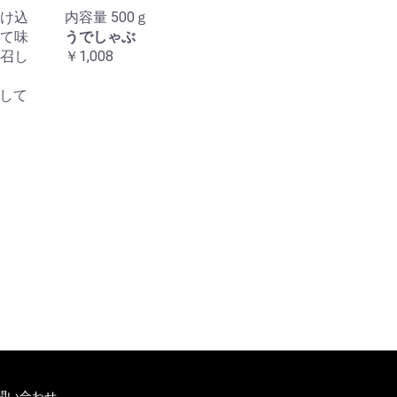
け込
内容量 500ｇ
て味
うでしゃぶ
召し
￥1,008
として
問い合わせ