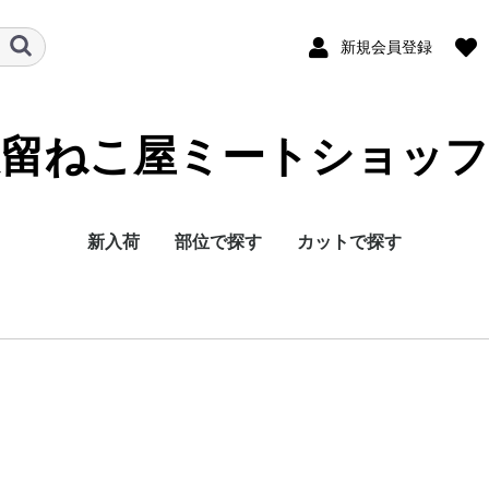
新規会員登録
久留ねこ屋ミートショッフ
新入荷
部位で探す
カットで探す
ヒレ
ウデ
肩ロース
スペアリブ
豚ロース
シンシン
バラ
ランプ
内モモ
外モモ
その他
しゃぶしゃぶ
スライス
ソテー・とんかつ
こま切れ
ミンチ
その他
ヒレソテー
うでスライ
うでしゃぶ
肩ロースソ
肩スライス
肩しゃぶ
ロースソテ
ローススラ
ロースしゃ
シンシンソ
シンシンし
シンシンス
バラスライ
バラしゃぶ
ランプソテ
ランプスラ
ランプしゃ
内ももスラ
内ももしゃ
外モモスラ
外モモとし