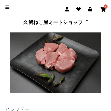
0
久留ねこ屋ミートショッフ゜
ヒレソテー