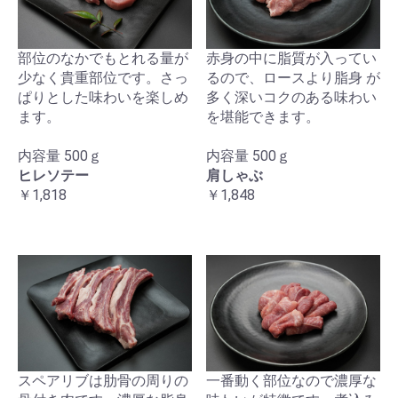
お買い物を続ける
カートへ進む
部位のなかでもとれる量が
赤身の中に脂質が入ってい
少なく貴重部位です。さっ
るので、ロースより脂身 が
ぱりとした味わいを楽しめ
多く深いコクのある味わい
ます。
を堪能できます。
内容量 500ｇ
内容量 500ｇ
ヒレソテー
肩しゃぶ
￥1,818
￥1,848
スペアリブは肋骨の周りの
一番動く部位なので濃厚な