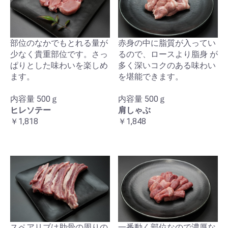
部位のなかでもとれる量が
赤身の中に脂質が入ってい
少なく貴重部位です。さっ
るので、ロースより脂身 が
ぱりとした味わいを楽しめ
多く深いコクのある味わい
ます。
を堪能できます。
内容量 500ｇ
内容量 500ｇ
ヒレソテー
肩しゃぶ
￥1,818
￥1,848
スペアリブは肋骨の周りの
一番動く部位なので濃厚な