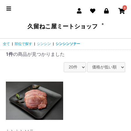
0
久留ねこ屋ミートショッフ゜
全て
|
部位で探す
|
シンシン
|
シンシンソテー
1件
の商品が見つかりました